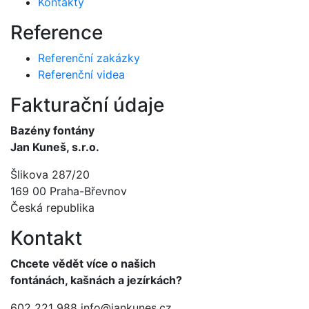
Kontakty
Reference
Referenční zakázky
Referenční videa
Fakturační údaje
Bazény fontány
Jan Kuneš, s.r.o.
Šlikova 287/20
169 00 Praha-Břevnov
Česká republika
Kontakt
Chcete vědět více o našich
fontánách, kašnách a jezírkách?
602 221 988
info@jankunes.cz