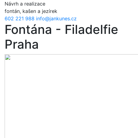
Přejít k hlavnímu obsahu
Návrh a realizace
fontán, kašen a jezírek
602 221 988
info@jankunes.cz
Fontána - Filadelfie
Praha