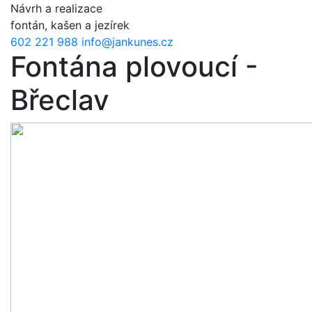
Přejít k hlavnímu obsahu
Návrh a realizace
fontán, kašen a jezírek
602 221 988
info@jankunes.cz
Fontána plovoucí -
Břeclav