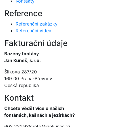
Kontakty
Reference
Referenční zakázky
Referenční videa
Fakturační údaje
Bazény fontány
Jan Kuneš, s.r.o.
Šlikova 287/20
169 00 Praha-Břevnov
Česká republika
Kontakt
Chcete vědět více o našich
fontánách, kašnách a jezírkách?
602 221 988
info@jankunes.cz