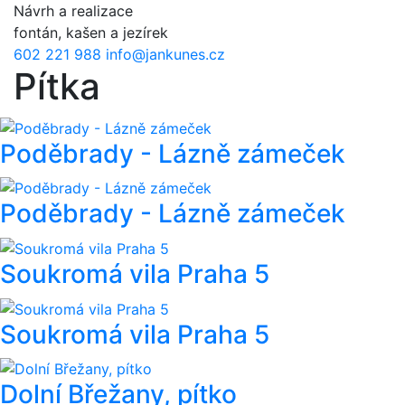
Přejít k hlavnímu obsahu
Návrh a realizace
fontán, kašen a jezírek
602 221 988
info@jankunes.cz
Pítka
Poděbrady - Lázně zámeček
Poděbrady - Lázně zámeček
Soukromá vila Praha 5
Soukromá vila Praha 5
Dolní Břežany, pítko