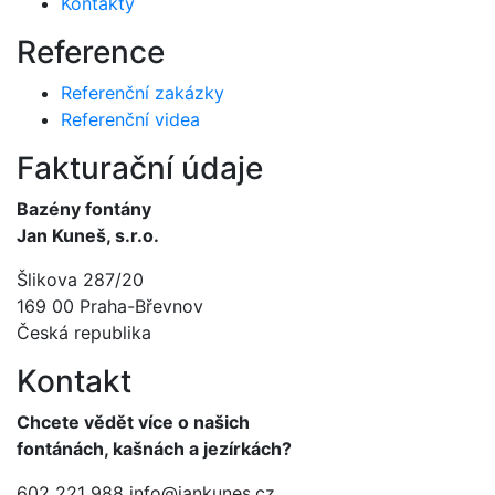
Kontakty
Reference
Referenční zakázky
Referenční videa
Fakturační údaje
Bazény fontány
Jan Kuneš, s.r.o.
Šlikova 287/20
169 00 Praha-Břevnov
Česká republika
Kontakt
Chcete vědět více o našich
fontánách, kašnách a jezírkách?
602 221 988
info@jankunes.cz