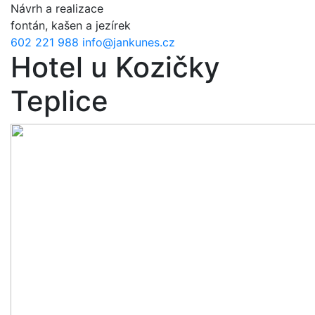
Přejít k hlavnímu obsahu
Návrh a realizace
fontán, kašen a jezírek
602 221 988
info@jankunes.cz
Hotel u Kozičky
Teplice