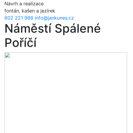
Přejít k hlavnímu obsahu
Návrh a realizace
fontán, kašen a jezírek
602 221 988
info@jankunes.cz
Náměstí Spálené
Poříčí