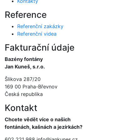
Kontakty
Reference
Referenční zakázky
Referenční videa
Fakturační údaje
Bazény fontány
Jan Kuneš, s.r.o.
Šlikova 287/20
169 00 Praha-Břevnov
Česká republika
Kontakt
Chcete vědět více o našich
fontánách, kašnách a jezírkách?
602 221 988
info@jankunes.cz