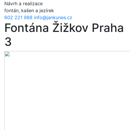
Přejít k hlavnímu obsahu
Návrh a realizace
fontán, kašen a jezírek
602 221 988
info@jankunes.cz
Fontána Žižkov Praha
3