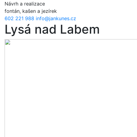
Přejít k hlavnímu obsahu
Návrh a realizace
fontán, kašen a jezírek
602 221 988
info@jankunes.cz
Lysá nad Labem