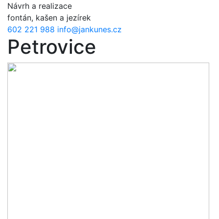
Přejít k hlavnímu obsahu
Návrh a realizace
fontán, kašen a jezírek
602 221 988
info@jankunes.cz
Petrovice